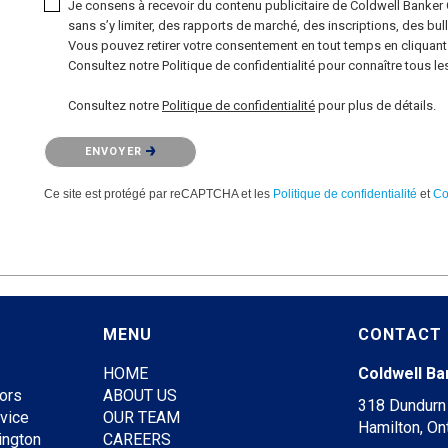
Je consens à recevoir du contenu publicitaire de Coldwell Banker
sans s’y limiter, des rapports de marché, des inscriptions, des bul
Vous pouvez retirer votre consentement en tout temps en cliquant s
Consultez notre Politique de confidentialité pour connaître tous les
Consultez notre
Politique de confidentialité
pour plus de détails.
Veuillez confirmer que vous n'êtes pas un robot.
ENVOYER
Ce site est protégé par reCAPTCHA et les
Politique de confidentialité
et
Co
MENU
CONTACT
HOME
Coldwell Ba
ors
ABOUT US
318 Dundurn 
rvice
OUR TEAM
Hamilton, On
ington
CAREERS