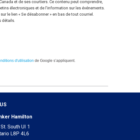
 Canada et de ses courtiers. Ce contenu peut comprendre,
letins électroniques et de l’information sur les événements.
ur le lien « Se désabonner » en bas de tout courriel.
 détails.
nditions d'utilisation
de Google s’appliquent.
 US
nker Hamilton
St. South UI 1
tario L8P 4L6