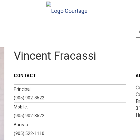
Vincent Fracassi
CONTACT
A
C
Principal:
C
(905) 902-8522
B
Mobile:
3
H
(905) 902-8522
Bureau:
(905) 522-1110